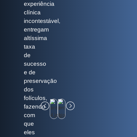
experiência
clínica
incontestável,
entregam
altíssima
taxa
de
sucesso
e de
preservação
dos
folículos,
fazendo
com
que
eles