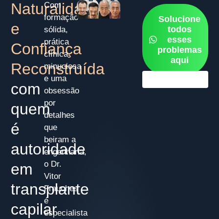
Naturalidade
Com
formação
Solucione
e
todos
sólida,
esses
prática
Confiança
problemas
clínica
aqui
Reconstruída
minuciosa
e uma
Últimas vagas do 2º s
87%
com
obsessão
por
quem
detalhes
é
que
beiram a
autoridade
engenharia,
o Dr.
em
Vitor
transplante
Frauches
é
capilar
especialista