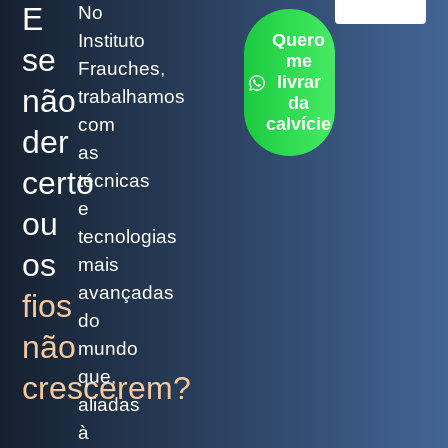
Últimas vagas d
87%
E
No
Instituto
Quero
se
me
Frauches,
livrar
não
trabalhamos
da
com
calvície
der
as
certo
técnicas
e
ou
tecnologias
os
mais
avançadas
fios
do
não
mundo
que,
crescerem?
aliadas
à